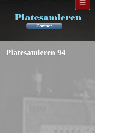
Platesamleren
Contact
Platesamleren 94